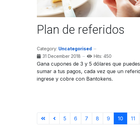
Plan de referidos
Category:
Uncategorised
31 December 2018
Hits: 450
Gana cupones de 3 y 5 dólares que puedes
sumar a tus pagos, cada vez que un referi
ingrese y cobre con Bantokens.
5
6
7
8
9
10
11