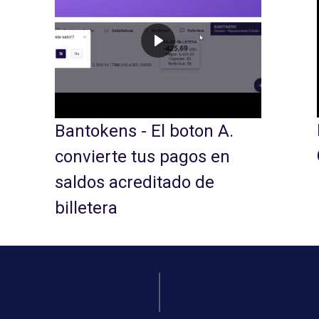
Bantokens - Cobrar
tokens - 2022
stripchat como mod
n Bogotá
estudio