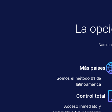
La opc
Nadie r
Más países
Somos el método #1 de
latinoamérica
Control total
Acceso inmediato y