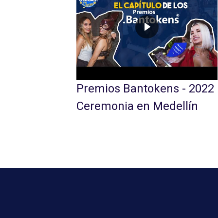
Premios Ban
os Bantokens 2020 -
Ceremonia e
monia