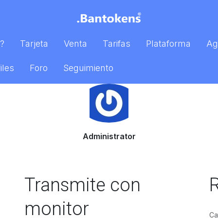
?
Tarjeta
Venta
Tarifas
Plataforma
Ag
iles
Foro
Seguimiento
Administrator
Transmite con
R
monitor
Ca