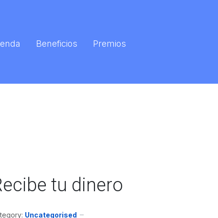
enda
Beneficios
Premios
ecibe tu dinero
tegory:
Uncategorised