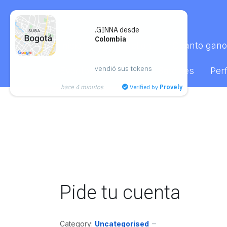
.GINNA desde
Colombia
Inicio
Satipsfaction
¿Cuánto gano
vendió sus tokens
Eventos
Aliados
Satélites
Perf
hace 4 minutos
Verified by
Provely
Pide tu cuenta
Category:
Uncategorised