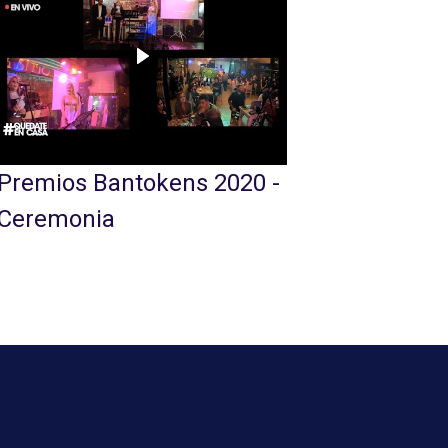
Bantokens - Herramienta
elo y
de moniterio y estadísticas
gratuita