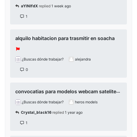
aYlNlfdX
replied
1 week ago
1
alquilo habitacion para trasmitir en soacha
¿Buscas dónde trabajar?
alejandra
0
convocatias para modelos webcam satelites porcentajes de 80% a 90% de ganancias
¿Buscas dónde trabajar?
heros models
Crystal_black16
replied
1 year ago
1