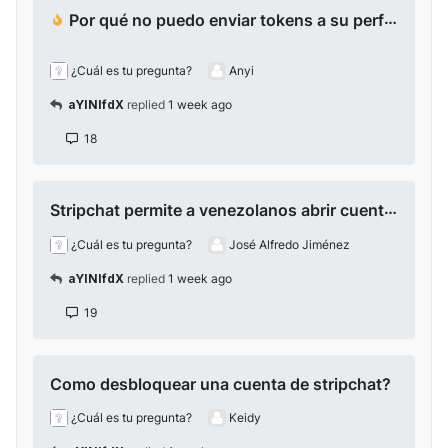
Por qué no puedo enviar tokens a su perfil de chataurbate?
¿Cuál es tu pregunta?
Anyi
aYlNlfdX
replied
1 week ago
18
Stripchat permite a venezolanos abrir cuentas y trabajar? Con ID venezolano?alguien puede ayudarme a conocer esto ?
¿Cuál es tu pregunta?
José Alfredo Jiménez
aYlNlfdX
replied
1 week ago
19
Como desbloquear una cuenta de stripchat?
¿Cuál es tu pregunta?
Keidy