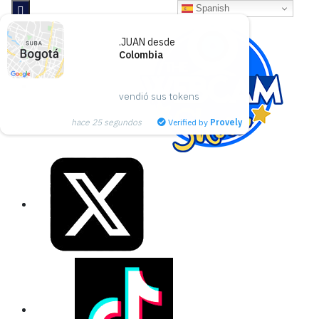
Spanish

.JUAN desde
Colombia
The Webcam show
vendió sus tokens
hace 25 segundos
Verified by
Provely
X
Tiktok