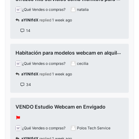
¿Qué Vendes o compras?
natalia
aYlNlfdX
replied
1 week ago
14
Habitación para modelos webcam en alquiler. Bogota
¿Qué Vendes o compras?
cecilia
aYlNlfdX
replied
1 week ago
34
VENDO Estudio Webcam en Envigado
¿Qué Vendes o compras?
Polos Tech Service
aYlNlfdX
replied
1 week ago