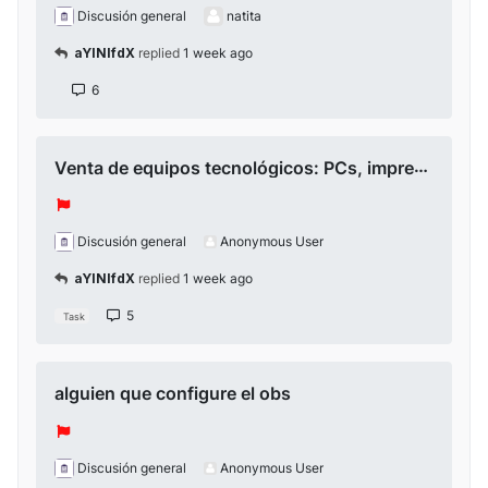
Discusión general
natita
aYlNlfdX
replied
1 week ago
6
Venta de equipos tecnológicos: PCs, impresora, Smart TV, cámara 4K y accesorios
Discusión general
Anonymous User
aYlNlfdX
replied
1 week ago
5
Task
alguien que configure el obs
Discusión general
Anonymous User