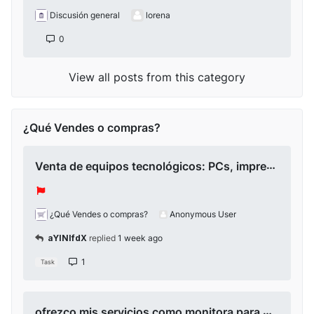
Discusión general
lorena
0
View all posts from this category
¿Qué Vendes o compras?
Venta de equipos tecnológicos: PCs, impresora, Smart TV, cámara 4K y accesorios
¿Qué Vendes o compras?
Anonymous User
aYlNlfdX
replied
1 week ago
1
Task
ofrezco mis servicios como monitora para modelos independientes