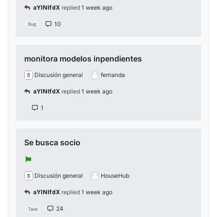
aYlNlfdX
replied
1 week ago
10
Bug
monitora modelos inpendientes
Discusión general
fernanda
aYlNlfdX
replied
1 week ago
1
Se busca socio
Discusión general
HouseHub
aYlNlfdX
replied
1 week ago
24
Task