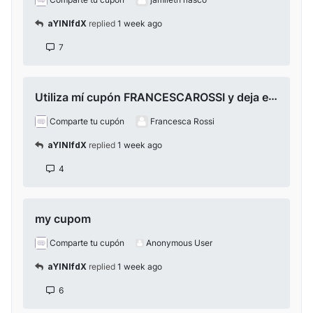
aYlNlfdX
replied
1 week ago
7
Utiliza mí cupón FRANCESCAROSSI y deja el tuyo
Comparte tu cupón
Francesca Rossi
aYlNlfdX
replied
1 week ago
4
my cupom
Comparte tu cupón
Anonymous User
aYlNlfdX
replied
1 week ago
6