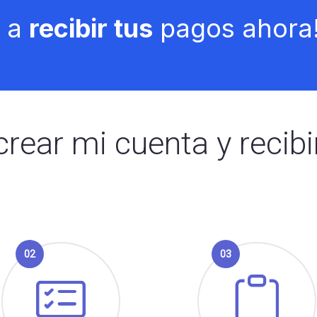
a a
recibir tus
pagos ahora
rear mi cuenta y recibi
02
03