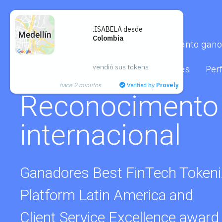
.ISABELA desde
Colombia
Inicio
Satipsfaction
¿Cuánto gano
vendió sus tokens
Eventos
Aliados
Satélites
Perf
hace 2 minutos
Verified by
Provely
Reconocidos co
mejores
Ganadores de la categoria Bes
Processor en Lalexpo Awards