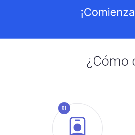
¡Comienz
¿Cómo c
01