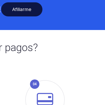
!
Afiliarme
r pagos?
04