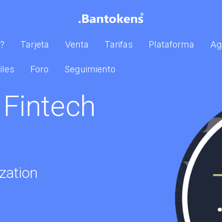
?
Tarjeta
Venta
Tarifas
Plataforma
Ag
iles
Foro
Seguimiento
mo los
t Payment