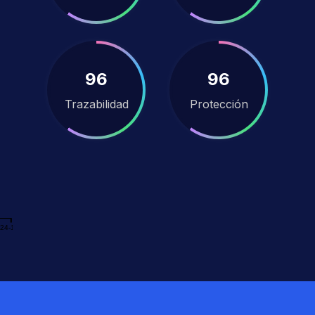
100
100
Trazabilidad
Protección
24-12-31