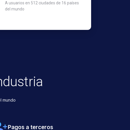
A usuarios en 512 ciudades de 16 países
del mundo
ndustria
el mundo
Pagos a terceros