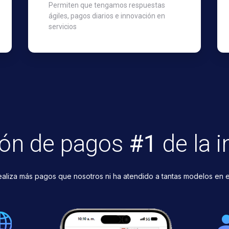
Permiten que tengamos respuestas
ágiles, pagos diarios e innovación en
servicios
ión de pagos
#1
de la i
ealiza más pagos que nosotros ni ha atendido a tantas modelos en 