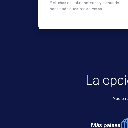
Y studios de Latinoamérica y el mundo
han usado nuestros servicios
La opc
Nadie r
Más países