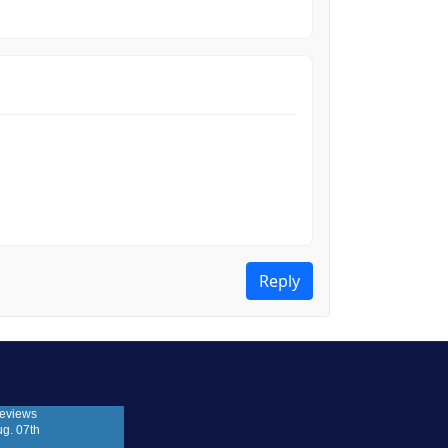
Reply
eviews
ug. 07th