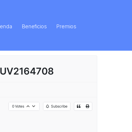
enda
Beneficios
Premios
ZYUV2164708
0
Votes
Subscribe