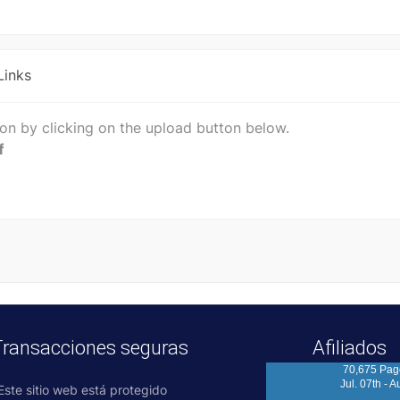
-
-
-
-
-
-
-
-
Links
ion by clicking on the upload button below.
f
Transacciones seguras
Afiliados
70,675 Pag
Jul. 07th - A
Este sitio web está protegido