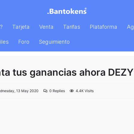
?
Tarjeta
Venta
Tarifas
Plataforma
Ag
iles
Foro
Seguimiento
nta tus ganancias ahora DE
nesday, 13 May 2020
0
Replies
4.4K Visits