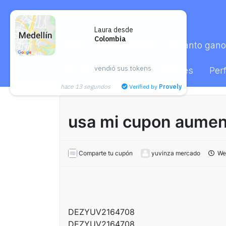
Laura desde
Colombia
Inicio
Satipsfaction
¿Cuánto gano
vendió sus tokens
Eventos
Aliados
Satélites
Perf
hace 13 segundos
Verified by
Provely
usa mi cupon aume
Comparte tu cupón
yuvinza mercado
Wed
DEZYUV2164708
DEZYUV2164708