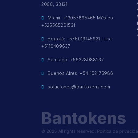
2000, 33131
Miami: +13057895465 México:
+525585261531
Bogotá: +576019145921 Lima:
+5116409637
Santiago: +56228988237
Buenos Aires: +541152175986
soluciones@bantokens.com
Bantokens
© 2025 All rights reserved.
Política de privacid