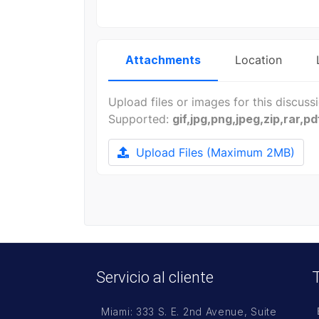
-
-
-
-
-
-
-
-
Attachments
Location
Upload files or images for this discuss
Supported:
gif,jpg,png,jpeg,zip,rar,pd
Upload Files
(Maximum 2MB)
Servicio al cliente
Miami: 333 S. E. 2nd Avenue, Suite