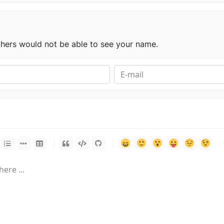
thers would not be able to see your name.
-
-
-
-
-
-
-
-
-
-
-
-
-
-
-
-
-
-
-
-
-
-