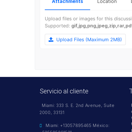
Attachments
Location
Upload files or images for this discuss
Supported:
gif,jpg,png,jpeg,zip,rar,pd
Upload Files
(Maximum 2MB)
Servicio al cliente
Miami: 333 S. E. 2nd Avenue, Suite
2000, 33131
Miami: +13057895465 México: