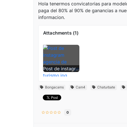
Hola tenermos convicatorias para modelo
paga del 80% al 90% de ganancias a nues
informacion.
Attachments (1)
Post de instagram agencia de viajes azul beige turismo.jpg
Bongacams
Cam4
Chaturbate
0