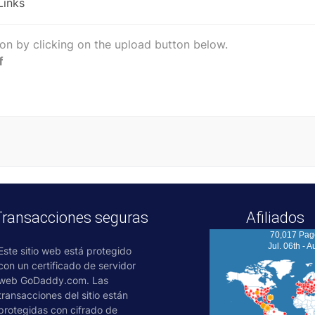
Links
ion by clicking on the upload button below.
f
Transacciones seguras
Afiliados
70,017 Pag
Jul. 06th - A
Este sitio web está protegido
con un certificado de servidor
web GoDaddy.com. Las
transacciones del sitio están
protegidas con cifrado de