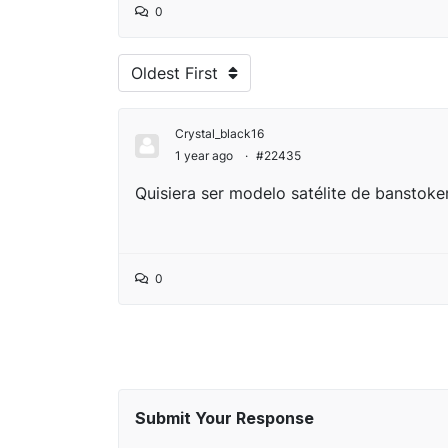
0
Oldest First
Crystal_black16
1 year ago
·
#22435
Quisiera ser modelo satélite de banstoke
0
Submit Your Response