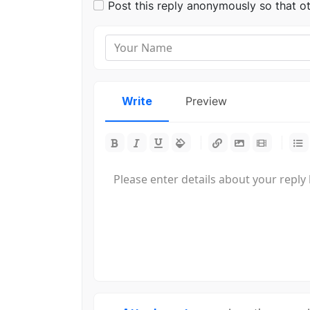
Post this reply anonymously so that o
Write
Preview
-
-
-
-
-
-
-
-
-
-
-
-
-
-
-
-
-
-
-
-
-
-
-
-
-
-
-
-
-
-