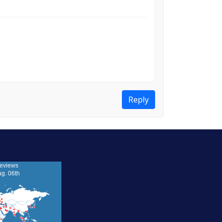
Reply
eviews
ug. 06th