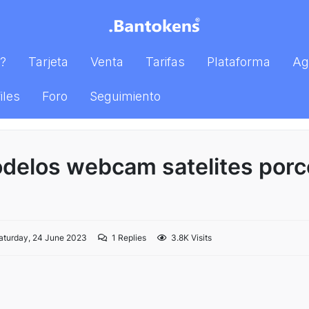
?
Tarjeta
Venta
Tarifas
Plataforma
Ag
iles
Foro
Seguimiento
delos webcam satelites porc
turday, 24 June 2023
1
Replies
3.8K Visits