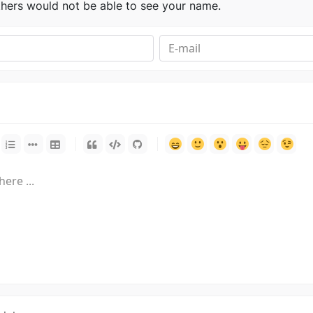
thers would not be able to see your name.
-
-
-
-
-
-
-
-
-
-
-
-
-
-
-
-
-
-
-
-
-
-
-
-
-
-
-
-
-
-