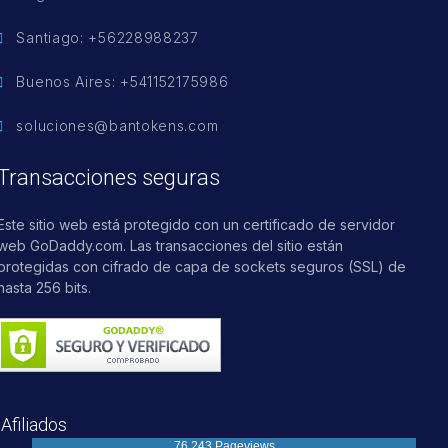
Santiago: +56228988237
Buenos Aires: +541152175986
soluciones@bantokens.com
Transacciones seguras
Este sitio web está protegido con un certificado de servidor
web GoDaddy.com. Las transacciones del sitio están
protegidas con cifrado de capa de sockets seguros (SSL) de
hasta 256 bits.
Afiliados
76,243 Pageviews