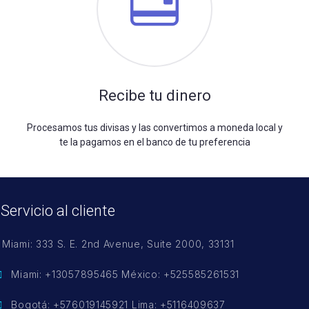
Recibe tu dinero
Procesamos tus divisas y las convertimos a moneda local y
te la pagamos en el banco de tu preferencia
Servicio al cliente
Miami: 333 S. E. 2nd Avenue, Suite 2000, 33131
Miami: +13057895465 México: +525585261531
Bogotá: +576019145921 Lima: +5116409637