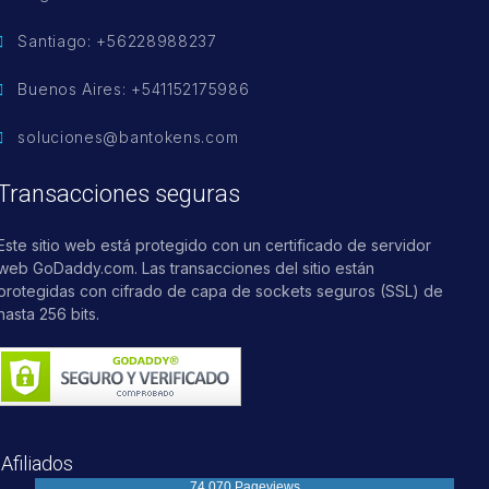
Santiago: +56228988237
Buenos Aires: +541152175986
soluciones@bantokens.com
Transacciones seguras
Este sitio web está protegido con un certificado de servidor
web GoDaddy.com. Las transacciones del sitio están
protegidas con cifrado de capa de sockets seguros (SSL) de
hasta 256 bits.
Afiliados
74,070 Pageviews