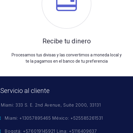
Recibe tu dinero
Procesamos tus divisas y las convertimos a moneda local y
te la pagamos en el banco de tu preferencia
Servicio al cliente
Miami: 333 S. E. 2nd Avenue, Suite 2000, 33131
Miami: +13057895465 México: +525585261531
Bogotá: +576019145921 Lima: +5116409637