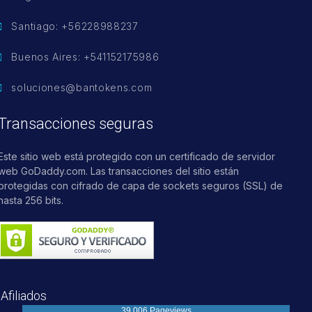
Santiago: +56228988237
Buenos Aires: +541152175986
soluciones@bantokens.com
Transacciones seguras
Este sitio web está protegido con un certificado de servidor
web GoDaddy.com. Las transacciones del sitio están
protegidas con cifrado de capa de sockets seguros (SSL) de
hasta 256 bits.
Afiliados
39,006 Pageviews