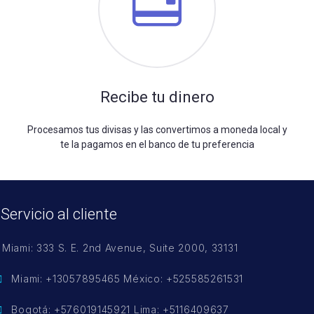
Recibe tu dinero
Procesamos tus divisas y las convertimos a moneda local y
te la pagamos en el banco de tu preferencia
Servicio al cliente
Miami: 333 S. E. 2nd Avenue, Suite 2000, 33131
Miami: +13057895465 México: +525585261531
Bogotá: +576019145921 Lima: +5116409637