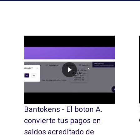
Premios Bantokens 
El boton A.
Ceremonia
s pagos en
itado de