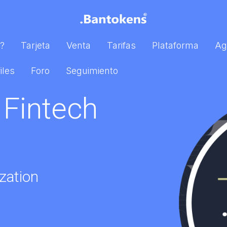
?
Tarjeta
Venta
Tarifas
Plataforma
Ag
iles
Foro
Seguimiento
mo los
t Payment