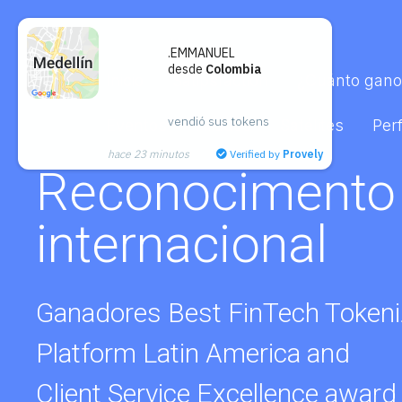
.EMMANUEL
desde
Colombia
Inicio
Satipsfaction
¿Cuánto gano
vendió sus tokens
Eventos
Aliados
Satélites
Perf
hace 23 minutos
Verified by
Provely
Reconocidos co
mejores
Ganadores de la categoria Bes
Processor en Lalexpo Awards