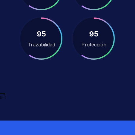
100
100
Trazabilidad
Protección
24-12-31