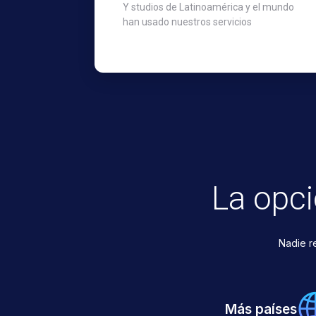
Y studios de Latinoamérica y el mundo
han usado nuestros servicios
La opc
Nadie r
Más países