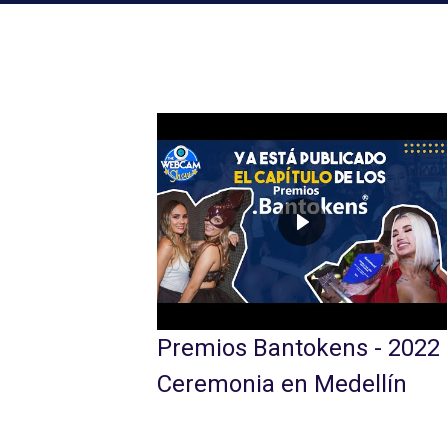
os Bantokens - 2022
Bantokens - 
onia en Medellín
convierte tu
saldos acred