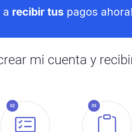
a a
recibir tus
pagos ahora
rear mi cuenta y recibi
02
03