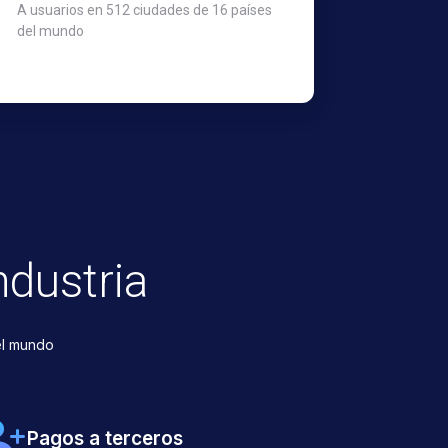
A usuarios en 512 ciudades de 16 países
del mundo
ndustria
el mundo
Pagos a terceros