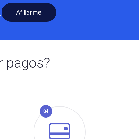
!
Afiliarme
r pagos?
04