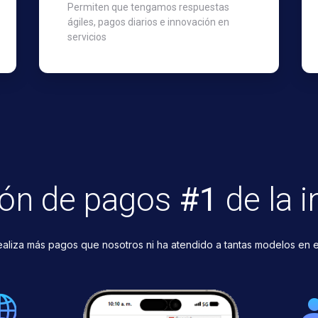
Permiten que tengamos respuestas
ágiles, pagos diarios e innovación en
servicios
ión de pagos
#1
de la i
ealiza más pagos que nosotros ni ha atendido a tantas modelos en 