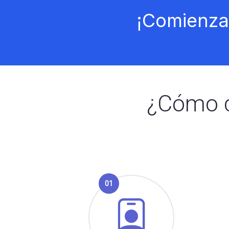
¡Comienz
¿Cómo c
01